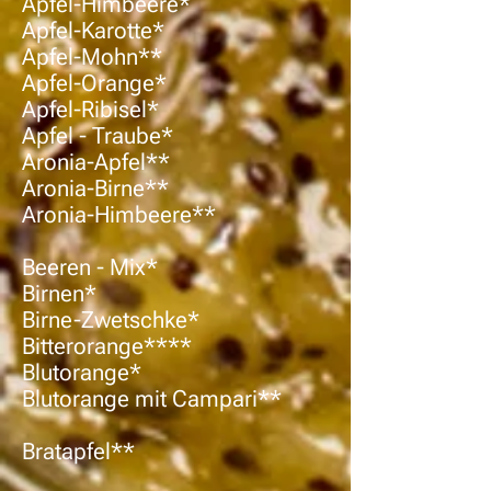
Apfel-Himbeere*
Apfel-Karotte*
Apfel-Mohn**
Apfel-Orange*
Apfel-Ribisel*
Apfel - Traube*
Aronia-Apfel**
Aronia-Birne**
Aronia-Himbeere**
Beeren - Mix*
Birnen*
Birne-Zwetschke*
Bitterorange****
Blutorange*
Blutorange mit Campari**
Bratapfel**