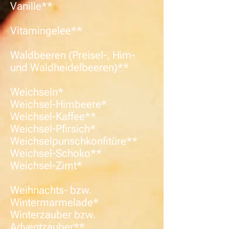
Vanille**
Vitamingelee**
Waldbeeren (Preisel-, Him-
und Waldheidelbeeren)**
Weichseln*
Weichsel-Himbeere*
Weichsel-Kaffee**
Weichsel-Pfirsich*
Weichselpunschkonfitüre**
Weichsel-Schoko**
Weichsel-Zimt*
Weihnachts- bzw.
Wintermarmelade*
Winterzauber bzw.
Adventzauber**