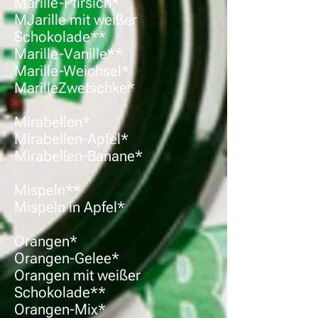
Marille-Pfirsich*
MJarille mit weißer
Schokolade**
Marille-Vanille**
Marille-Weichsel*
MarilleZwetschke*
Mirabellen*
Mirabellen-Apfel*
Mirabellen-Banane*
Mispeln**
Mispeln in Apfel*
Orangen*
Orangen-Gelee*
Orangen mit weißer
Schokolade**
Orangen-Mix*