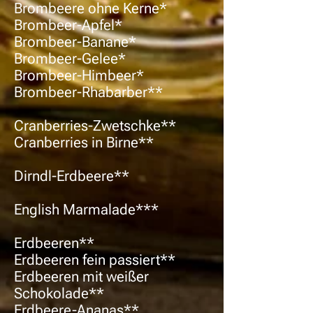
Brombeere ohne Kerne*
Brombeer-Apfel*
Brombeer-Banane*
Brombeer-Gelee*
Brombeer-Himbeer*
Brombeer-
Rhabarber**
Cranberries-Zwetschke**
Cranberries in Birne**
Dirndl-Erdbeere**
English Marmalade***
Erdbeeren**
Erdbeeren fein passiert**
Erdbeeren mit weißer
Schokolade**
Erdbeere-Ananas**