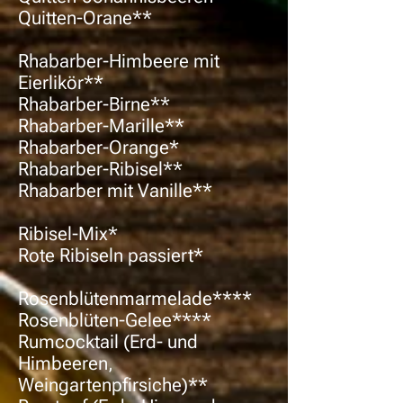
Quitten-Orane**
Rhabarber-Himbeere mit
Eierlikör**
Rhabarber-Birne**
Rhabarber-Marille**
Rhabarber-Orange*
Rhabarber-Ribisel**
Rhabarber mit Vanille**
Ribisel-Mix*
Rote Ribiseln passiert*
Rosenblütenmarmelade****
Rosenblüten-Gelee****
Rumcocktail (Erd- und
Himbeeren,
Weingartenpfirsiche)**