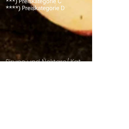
***) Preiskategorie C
****) Preiskategorie D
Sirupe und Nektare/ Kat.
A
Aronia - Apfel - Sirup
Birnen - Nektar
Brombeer - Sirup
Brombeer - Melissen - Sirup
Brombeer - Ribisel - Sirup
Erdbeer - Himbeer - Sirup