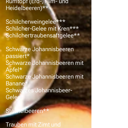
Rumtopf (Erd-, Him- und
Heidelbeeren)**
Schilcherweingelee***
Schilcher-Gelee mit Kren***
Schilchertraubensaftgelee**
Schwarze Johannisbeeren
passiert*
Schwarze Johannisbeeren mit
Apfel*
Schwarze Johannisbeeren mit
Banane*
Schwarzes Johannisbeer-
Gelee*
Stachelbeeren**
Trauben mit Zimt und