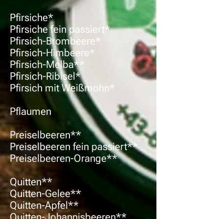
Pfirsiche*
Pfirsiche fein passiert*
Pfirsich-Brombeere*
Pfirsich-Himbeere*
Pfirsich-Melba**
Pfirsich-Ribisel*
Pfirsich mit Weißmohn*
Pflaumen
Preiselbeeren**
Preiselbeeren fein passiert**
Preiselbeeren-Orange**
Quitten**
Quitten-Gelee**
Quitten-Apfel**
Quitten-Johannisbeeren**