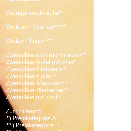
Weingartenpfirsiche*
Weißdorn-Orange****
Weißer Pfirsich**
Zwetschke mit Fruchtstücken*
Zwetschke-Apfel mit Anis*
Zwetschke-Himbeere*
Zwetschke-Holler*
Zwetschke-Marzipan**
Zwetschke-
Rhabarber**
Zwetschke mit Zimt*
Zur Erklärung:
*) Preiskategorie A
**) Preiskategorie B