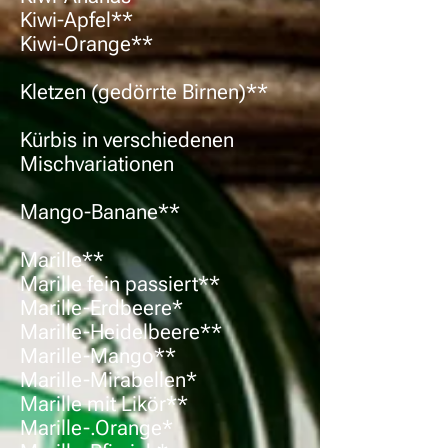
Kiwi-Apfel**
Kiwi-Orange**
Kletzen (gedörrte Birnen)**
Kürbis in verschiedenen
Mischvariationen
Mango-Banane**
Marille**
Marille fein passiert**
Marille-Erdbeere*
Marille-Heidelbeere**
Marille-Mango**
Marille-Mirabellen*
Marille mit Likör**
Marille-.Orange*